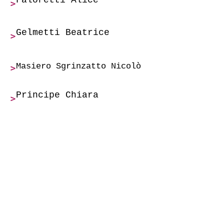
Faloretti Alice
>
Gelmetti Beatrice
>
Masiero Sgrinzatto Nicolò
>
Principe Chiara
>
Selimbasic Adelisa
>
Vettore Cristiano
>
© 2019 Associazione StArt Padova