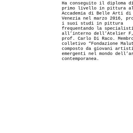
Ha conseguito il diploma d
primo livello in pittura a
Accademia di Belle Arti di
Venezia nel marzo 2016, pr
i suoi studi in pittura
frequentando la specialist
all’interno dell’Atelier F
prof. Carlo Di Raco. Membr
colletivo “Fondazione Malu
composto da giovani artist
emergenti nel mondo dell’a
contemporanea.