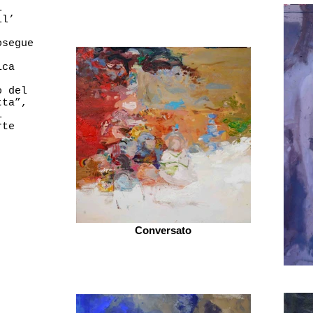
i
ll’
osegue
ica
,
o del
tta”,
i
rte
Conversato