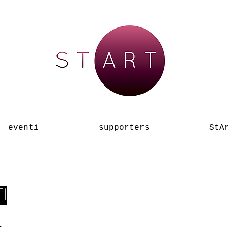
eventi
supporters
StA
I
1