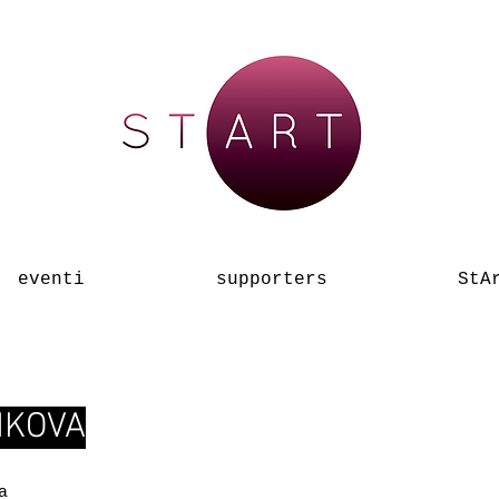
eventi
supporters
StA
IKOVA
a