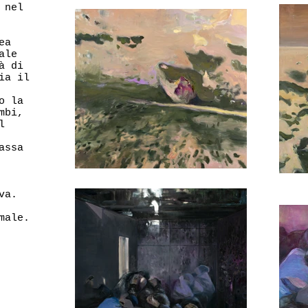
 nel
ea
ale
à di
ia il
o la
mbi,
l
assa
va.
male.