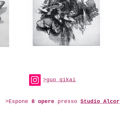
>guo_qikai
>Espone
8
opere
presso
Studio Alcor
© 2019 Associazione StArt Padova