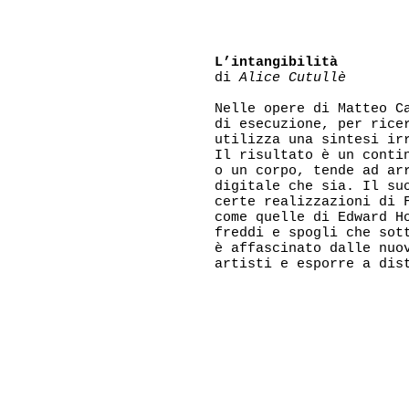
L’intangibilità
di
Alice Cutullè
Nelle opere di Matteo C
di esecuzione, per rice
utilizza una sintesi ir
Il risultato è un conti
o un corpo, tende ad ar
digitale che sia. Il su
certe realizzazioni di 
come quelle di Edward H
freddi e spogli che sot
è affascinato dalle nuo
artisti e esporre a dis