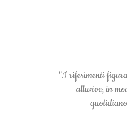
"I riferimenti figura
allusive, in m
quotidiano 