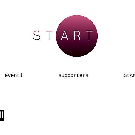
eventi
supporters
StA
I