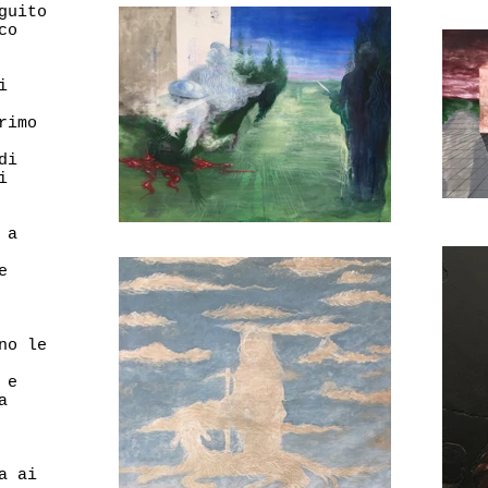
guito
co
i
rimo
di
i
 a
e
no le
 e
a
a ai