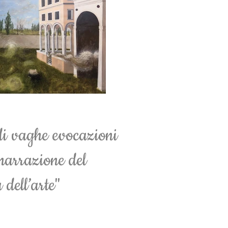
i di vaghe evocazioni
 narrazione del
 dell’arte"