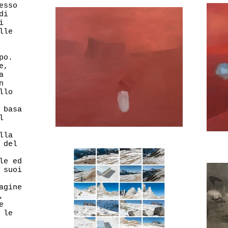
esso
di
i
lle
po.
e,
a
n
llo
 basa
l
lla
 del
le ed
 suoi
agine
,
e
 le