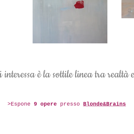
 interessa è la sottile linea tra realtà e
>Espone
9
opere
presso
Blonde&Brains
© 2019 Associazione StArt Padova