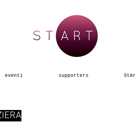
eventi
supporters
StA
ZIERA